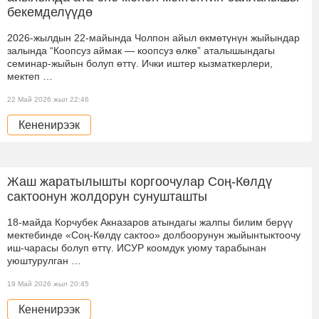
бекемделүүдө
2026-жылдын 22-майында Чолпон айыл өкмөтүнүн жыйындар
залында “Коопсуз аймак — коопсуз өлкө” аталышындагы
семинар-жыйын болуп өттү. Ички иштер кызматкерлери,
мектеп …
22 Май 2026 жыл 22:46
Кененирээк
Жаш жаратылышты коргоочулар Соң-Көлдү
сактоонун жолдорун сунушташты
18-майда Корчубек Акназаров атындагы жалпы билим берүү
мектебинде «Соң-Көлдү сактоо» долбоорунун жыйынтыктоочу
иш-чарасы болуп өттү. ИСУР коомдук уюму тарабынан
уюштурулган …
19 Май 2026 жыл 20:45
Кененирээк