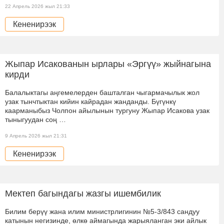
22 Апрель 2026 жыл 21:33
Кененирээк
Жыпар Исакованын ырлары «Эргүү» жыйнагына
кирди
Балалыктагы аңгемелерден башталган чыгармачылык жол
узак тынчтыктан кийин кайрадан жанданды. Бүгүнкү
каарманыбыз Чолпон айылынын тургуну Жыпар Исакова узак
тыныгуудан соң …
9 Апрель 2026 жыл 21:31
Кененирээк
Мектеп багындагы жазгы ишембилик
Билим берүү жана илим министрлигинин №5-3/843 сандуу
катынын негизинде, өлкө аймагында жарыяланган эки айлык