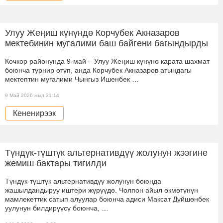
Улуу Жеңиш күнүндө Корчубек Акназаров
мектебинин мугалими баш байгени багындырды
Кочкор районунда 9-май – Улуу Жеңиш күнүнө карата шахмат
боюнча турнир өтүп, анда Корчубек Акназаров атындагы
мектептин мугалими Чынгыз Ишенбек …
9 Май 2026 жыл 21:14
Кененирээк
Түндүк-түштүк альтернативдүү жолунун жээгине
жемиш бактары тигилди
Түндүк-түштүк альтернативдүү жолунун боюнда
жашылдандыруу иштери жүрүүдө. Чолпон айыл өкмөтүнүн
мамлекеттик сатып алуулар боюнча адиси Максат Дүйшөнбек
уулунун билдирүүсү боюнча, …