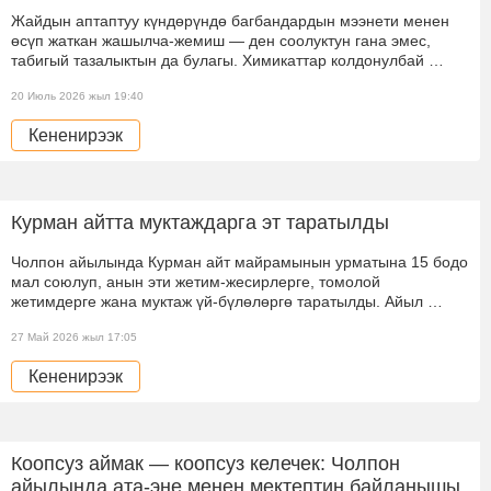
Жайдын аптаптуу күндөрүндө багбандардын мээнети менен
өсүп жаткан жашылча-жемиш — ден соолуктун гана эмес,
табигый тазалыктын да булагы. Химикаттар колдонулбай …
20 Июль 2026 жыл 19:40
Кененирээк
Курман айтта муктаждарга эт таратылды
Чолпон айылында Курман айт майрамынын урматына 15 бодо
мал союлуп, анын эти жетим-жесирлерге, томолой
жетимдерге жана муктаж үй-бүлөлөргө таратылды. Айыл …
27 Май 2026 жыл 17:05
Кененирээк
Коопсуз аймак — коопсуз келечек: Чолпон
айылында ата-эне менен мектептин байланышы