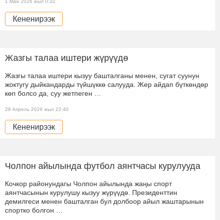
1 Май 2026 жыл 0:32
Кененирээк
Жазгы талаа иштери жүрүүдө
Жазгы талаа иштери кызуу башталганы менен, сугат суунун
жоктугу дыйкандарды түйшүккө салууда. Жер айдап бүткөндөр
көп болсо да, суу жетпеген …
29 Апрель 2026 жыл 22:40
Кененирээк
Чолпон айылында футбол аянтчасы курулууда
Кочкор районундагы Чолпон айылында жаңы спорт
аянтчасынын курулушу кызуу жүрүүдө. Президенттин
демилгеси менен башталган бул долбоор айыл жаштарынын
спортко болгон …