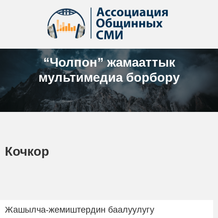
“Чолпон” жамааттык
мультимедиа борбору
Кочкор
Жашылча-жемиштердин баалуулугу