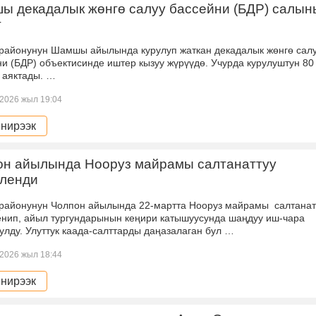
ы декадалык жөнгө салуу бассейни (БДР) салын
т
 районунун Шамшы айылында курулуп жаткан декадалык жөнгө сал
и (БДР) объектисинде иштер кызуу жүрүүдө. Учурда курулуштун 80
 аяктады. …
2026 жыл 19:04
нирээк
он айылында Нооруз майрамы салтанаттуу
иленди
 районунун Чолпон айылында 22-мартта Нооруз майрамы салтанат
енип, айыл тургундарынын кеңири катышуусунда шаңдуу иш-чара
лду. Улуттук каада-салттарды даңазалаган бул …
2026 жыл 18:44
нирээк