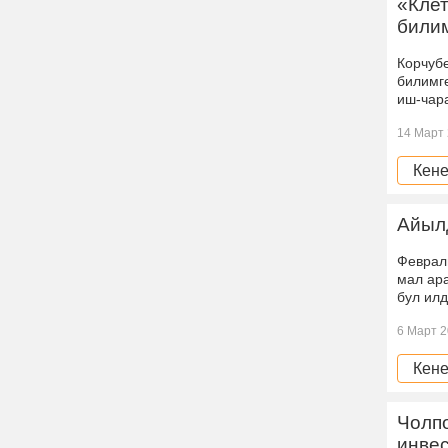
«Клет
билим
Корчуб
билимг
иш-чар
14 Март 
Кене
Айыл
Феврал
мал ар
бул ил
6 Март 2
Кене
Чолпо
инве