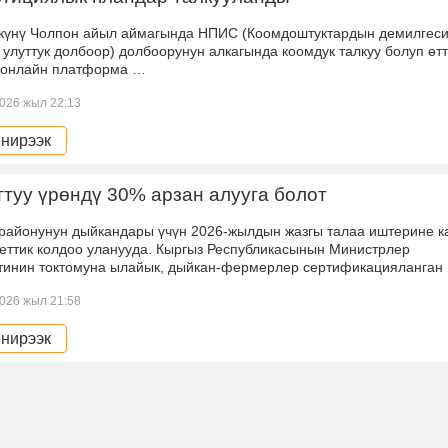
 күнү Чолпон айыл аймагында НПИС (Коомдоштуктардын демилгес
улуттук долбоор) долбоорунун алкагында коомдук талкуу болуп өтт
 онлайн платформа …
026 жыл 22:13
нирээк
туу үрөндү 30% арзан алууга болот
 районунун дыйкандары үчүн 2026-жылдын жазгы талаа иштерине к
еттик колдоо уланууда. Кыргыз Республикасынын Министрлер
тинин токтомуна ылайык, дыйкан-фермерлер сертификацияланган
026 жыл 21:58
нирээк