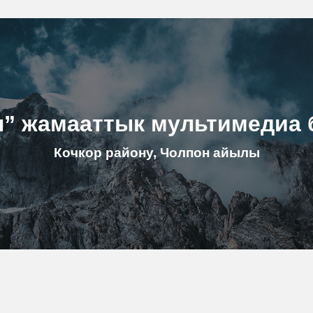
н” жамааттык мультимедиа 
Кочкор району, Чолпон айылы