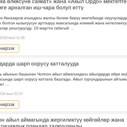
ка өлкөсүнө саякат» жана «Акыл Ордо» мектепте
ге арналган иш-чара болуп өттү
ек Акназаров атындагы жалпы билим берүү мектебинде окуучулард
е болгон кызыгуусун арттыруу максатында илимий жана интеллект
алар уюштурулду. 10-мартта табигый …
2026 жыл 11:36
нирээк
дарда шарп оорусу катталууда
ь айынын башынан Чолпон айыл аймагындагы айылдарда ийри мү
асында шарп оорусу каттала баштады. Айыл тургундарынын айтым
дет …
026 жыл 22:37
нирээк
н айыл аймагында жергиликтүү көйгөйлөр жана
стициялык пландар талкууланды