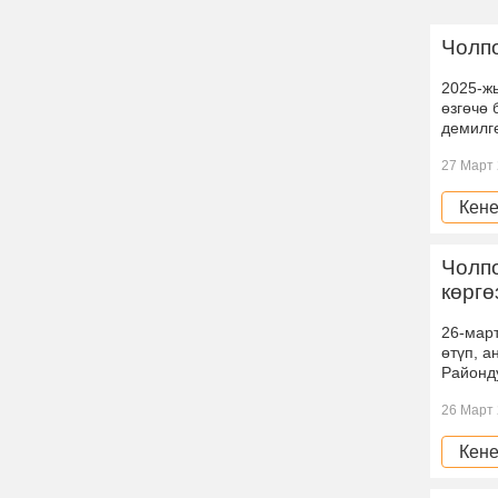
Чолп
2025-ж
өзгөчө
демилг
27 Март 
Кене
Чолп
көргө
26-мар
өтүп, а
Районд
26 Март 
Кене