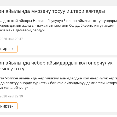
он айылында мүрзөнү тосуу иштери аяктады
ылдын жай айлары Нарын облусунун Чолпон айылынын тургундары
 биримдиктин жана ынтымактын мезгили болду. Жергиликтүү элдин
еси жана демөөрчүлөрдүн …
2026 жыл 20:47
нирээк
он айылында чебер айымдардын кол өнөрчүлүк
змөсү өттү
тта Чолпон айылында жергиликтүү айымдардын кол өнөрчүлүк көрг
нда салттуу өнөрдү туристтик багытка айландыруу демилгеси көтөрү
ук жана облустук …
2026 жыл 22:39
нирээк