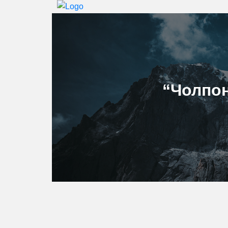
“Чолпо