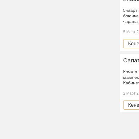
5-март
боюнча 
чарада
5 Март 2
Кене
Сапат
Кочкор
мамлек
Кабине
2 Март 2
Кене