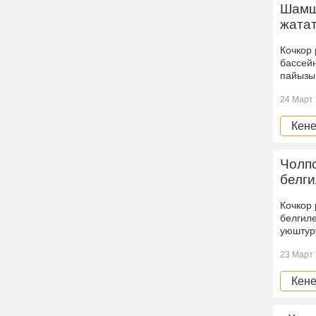
Шамш
жата
Кочкор
бассейн
пайызы
24 Март 
Кене
Чолп
белг
Кочкор
белгил
уюштуру
23 Март 
Кене