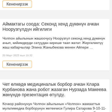
Кененирээк
Аймактагы соода: Секонд хенд дүкөнүн ачкан
Ноорузгүлдүн ийгилиги
Чолпон айылынын жашоочусу Ноорузгүл секонд хенд дүкөнүн
ачып, кийимдерди сатуудан киреше таап жатат. Жергиликтүү
жаш кабарчылар Элина Жаныбекова менен Айпери …
20 Март 2025 жыл 16:32
Кененирээк
Чет өлкөдө медициналык борбор ачкан Клара
Курбанова жана робот жазаган Нурзада Макеева
жөнүндө презентация өтүлдү.
Кочкор районунун Чолпон айылынын «Чолпон» жамааттык
мультимедиа борборунун жетекчиси Гулира Сатарова 9-10-11-