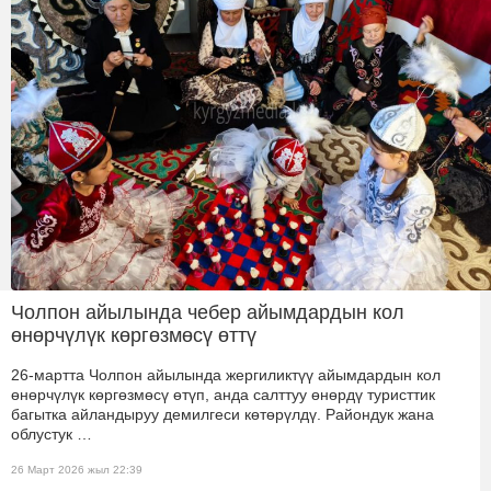
Чолпон айылында чебер айымдардын кол
өнөрчүлүк көргөзмөсү өттү
26-мартта Чолпон айылында жергиликтүү айымдардын кол
өнөрчүлүк көргөзмөсү өтүп, анда салттуу өнөрдү туристтик
багытка айландыруу демилгеси көтөрүлдү. Райондук жана
облустук …
26 Март 2026 жыл 22:39