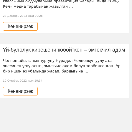
классынын окуучуларына презентация жасады. Анда «Соң-
Көл» медиа тарабынан жазылган …
28 Декабрь 2023 жыл 20:26
Кененирээк
Үй-бүлөлүк кирешени көбөйткөн – эмгекчил адам
Чолпон айылынын тургуну Нурадил Чолпонкул уулу ата-
энесинен үлгү алып, эмгекчил адам болуп тарбияланган. Ар
бир ишин өз убагында жасап, бардыгына …
19 Октябрь 2022 жыл 10:34
Кененирээк