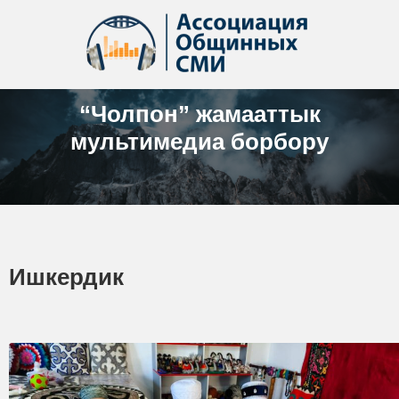
“Чолпон” жамааттык
мультимедиа борбору
Ишкердик