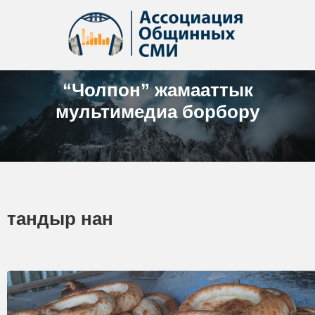
“Чолпон” жамааттык
мультимедиа борбору
тандыр нан