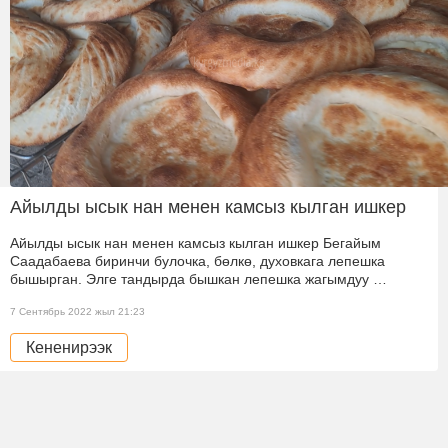
Айылды ысык нан менен камсыз кылган ишкер
Айылды ысык нан менен камсыз кылган ишкер Бегайым
Саадабаева биринчи булочка, бөлкө, духовкага лепешка
бышырган. Элге тандырда бышкан лепешка жагымдуу …
7 Сентябрь 2022 жыл 21:23
Кененирээк