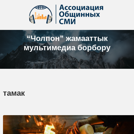
“Чолпон” жамааттык
мультимедиа борбору
тамак