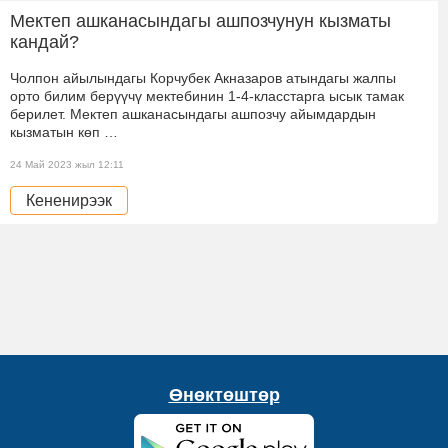
Мектеп ашканасындагы ашпозчунун кызматы
кандай?
Чолпон айылындагы Корчубек Акназаров атындагы жалпы
орто билим берүүчү мектебинин 1-4-класстарга ысык тамак
берилет. Мектеп ашканасындагы ашпозчу айымдардын
кызматын көп …
24 Май 2023 жыл 12:11
Кененирээк
Өнөктөштөр