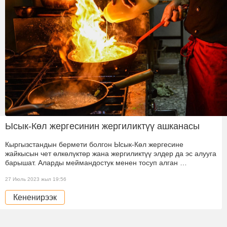
Ысык-Көл жергесинин жергиликтүү ашканасы
Кыргызстандын бермети болгон Ысык-Көл жергесине
жайкысын чет өлкөлүктөр жана жергиликтүү элдер да эс алууга
барышат. Аларды меймандостук менен тосуп алган …
27 Июль 2023 жыл 19:56
Кененирээк