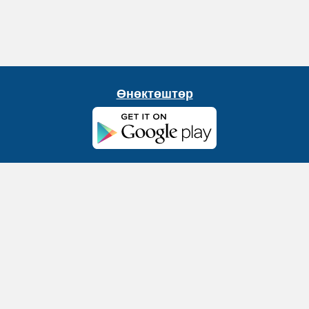
Өнөктөштөр