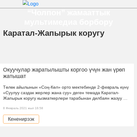
“Чолпон” жамааттык
мультимедиа борбору
Каратал-Жапырык коругу
Окуучулар жаратылышты коргоо үчүн жан үрөп
жатышат
Төлөк айылынын «Соң-Көл» орто мектебинде 2-февраль күнү
«Суулуу саздак жерлер жана суу» деген темада Каратал-
Жапырык коругу кызматкерлери тарабынан дилбаян жазуу …
8 Февраль 2021 жыл 16:58
Кененирээк