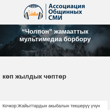
“Чолпон” жамааттык
мультимедиа борбору
көп жылдык чөптөр
Кочкор:Жайыттардын акыбалын текшерүү үчүн