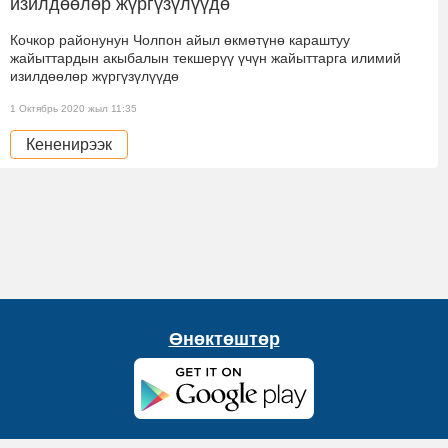
изилдөөлөр жүргүзүлүүдө
Кочкор районунун Чолпон айыл өкмөтүнө караштуу
жайыттардын акыбалын текшерүү үчүн жайыттарга илимий
изилдөөлөр жүргүзүлүүдө
1 Октябрь 2020 жыл 11:35
Кененирээк
Өнөктөштөр