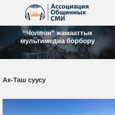
“Чолпон” жамааттык
мультимедиа борбору
Ак-Таш суусу