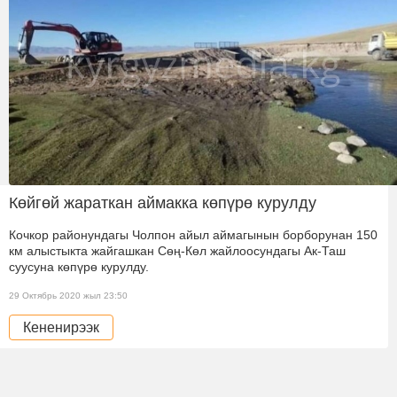
Көйгөй жараткан аймакка көпүрө курулду
Кочкор районундагы Чолпон айыл аймагынын борборунан 150
км алыстыкта жайгашкан Сөң-Көл жайлоосундагы Ак-Таш
суусуна көпүрө курулду.
29 Октябрь 2020 жыл 23:50
Кененирээк