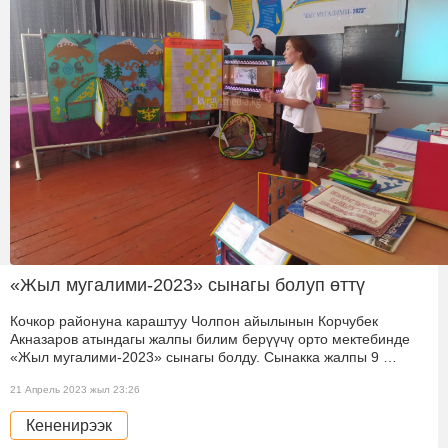
«Жыл мугалими-2023» сынагы болуп өттү
Кочкор районуна караштуу Чолпон айылынын Корчубек
Акназаров атындагы жалпы билим берүүчү орто мектебинде
«Жыл мугалими-2023» сынагы болду. Сынакка жалпы 9 …
21 Апрель 2023 жыл 23:26
Кененирээк