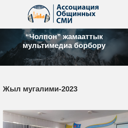
“Чолпон” жамааттык
мультимедиа борбору
Жыл мугалими-2023