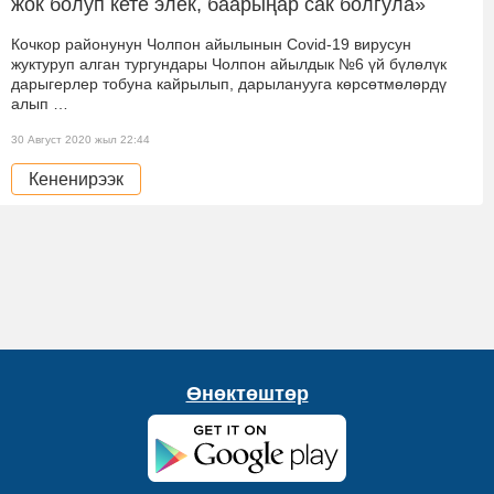
жок болуп кете элек, баарыңар сак болгула»
Кочкор районунун Чолпон айылынын Covid-19 вирусун
жуктуруп алган тургундары Чолпон айылдык №6 үй бүлөлүк
дарыгерлер тобуна кайрылып, дарыланууга көрсөтмөлөрдү
алып …
30 Август 2020 жыл 22:44
Кененирээк
Өнөктөштөр