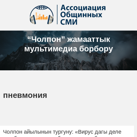
“Чолпон” жамааттык
мультимедиа борбору
пневмония
Чолпон айылынын тургуну: «Вирус дагы деле