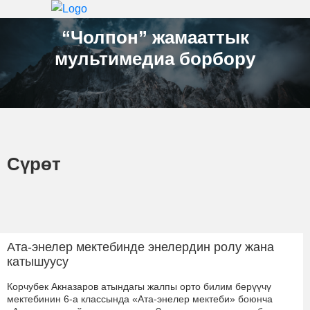
“Чолпон” жамааттык
мультимедиа борбору
Сүрөт
Ата-энелер мектебинде энелердин ролу жана
катышуусу
Корчубек Акназаров атындагы жалпы орто билим берүүчү
мектебинин 6-а классында «Ата-энелер мектеби» боюнча