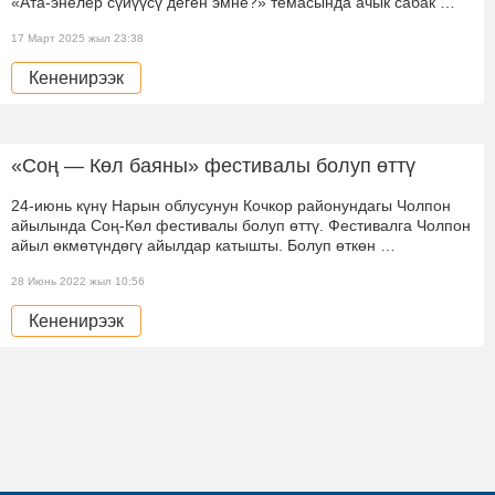
«Ата-энелер сүйүүсү деген эмне?» темасында ачык сабак …
17 Март 2025 жыл 23:38
Кененирээк
«Соң — Көл баяны» фестивалы болуп өттү
24-июнь күнү Нарын облусунун Кочкор районундагы Чолпон
айылында Соң-Көл фестивалы болуп өттү. Фестивалга Чолпон
айыл өкмөтүндөгү айылдар катышты. Болуп өткөн …
28 Июнь 2022 жыл 10:56
Кененирээк