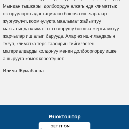
Мындан тышкары, долбоордун алкагында климаттык
өзгөрүүлөргө адаптациялоо боюнча иш-чаралар
жүргүзүлүп, коомчулукта маалымат жайылтуу
максатында климаттын өзгөрүшү боюнча жергиликтүү
жарчылар иш алып барууда. Алар өз иш-пландарын
түзүп, климатка терс таасирин тийгизбеген
материалдарды колдонуу менен долбоорлорду ишке
ашырууга көмөк көрсөтүшөт.
Илима Жумабаева.
Өнөктөштөр