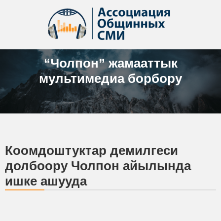
“Чолпон” жамааттык
мультимедиа борбору
Коомдоштуктар демилгеси
долбоору Чолпон айылында
ишке ашууда