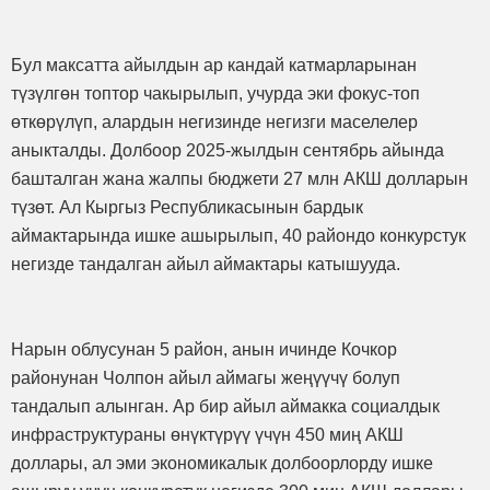
Бул максатта айылдын ар кандай катмарларынан
түзүлгөн топтор чакырылып, учурда эки фокус-топ
өткөрүлүп, алардын негизинде негизги маселелер
аныкталды. Долбоор 2025-жылдын сентябрь айында
башталган жана жалпы бюджети 27 млн АКШ долларын
түзөт. Ал Кыргыз Республикасынын бардык
аймактарында ишке ашырылып, 40 райондо конкурстук
негизде тандалган айыл аймактары катышууда.
Нарын облусунан 5 район, анын ичинде Кочкор
районунан Чолпон айыл аймагы жеңүүчү болуп
тандалып алынган. Ар бир айыл аймакка социалдык
инфраструктураны өнүктүрүү үчүн 450 миң АКШ
доллары, ал эми экономикалык долбоорлорду ишке