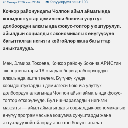
Көрүүлөрдүн саны: 103
28 Январь 2026 жыл 22:46
Кочкор районундагы Чолпон айыл аймагында
коомдоштуктар демилгеси боюнча улуттук
долбоордун алкагында фокус-топтор уюштурулуп,
айылдын социалдык-экономикалык өнүгүүсүнө
багытталган негизги көйгөйлөр жана багыттар
аныкталууда.
Мен, Элмира Токоева, Кочкор району боюнча АРИСтин
эксперти катары 18 жылдан бери долбоорлордун
алкагында иштеп келем. Бүгүнкү күндө
коомдоштуктардын демилгеси боюнча улуттук
долбоордун алкагында Чолпон айыл аймагында фокус-
топтор өткөрүлүүдө. Бул иш-чаралардын негизги
максаты — айыл аймагындагы социалдык-экономикалык
өнүгүү программасына кошумча сунуштарды жана
актуалдуу көйгөйлөрдү аныктоо болуп саналат.