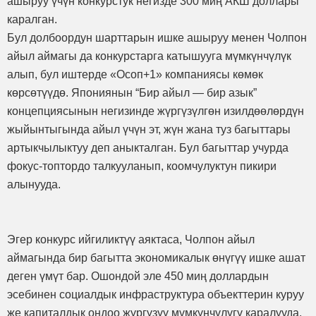
ашыруу үчүн конкурстук негизде 300 миң АКШ доллары
каралган.
Бул долбоордун шарттарын ишке ашыруу менен Чолпон
айыл аймагы да конкурстарга катышууга мүмкүнчүлүк
алып, бул иштерде «Осоп+1» компаниясы көмөк
көрсөтүүдө. Япониянын “Бир айыл — бир азык”
концепциясынын негизинде жүргүзүлгөн изилдөөлөрдүн
жыйынтыгында айыл үчүн эт, жүн жана туз багыттары
артыкчылыктуу деп аныкталган. Бул багыттар учурда
фокус-топтордо талкууланып, коомчулуктун пикири
алынууда.
Эгер конкурс ийгиликтүү аяктаса, Чолпон айыл
аймагында бир багытта экономикалык өнүгүү ишке ашат
деген үмүт бар. Ошондой эле 450 миң доллардын
эсебинен социалдык инфраструктура объекттерин куруу
же капиталдык оңдоо жүргүзүү мүмкүнчүлүгү каралууда.