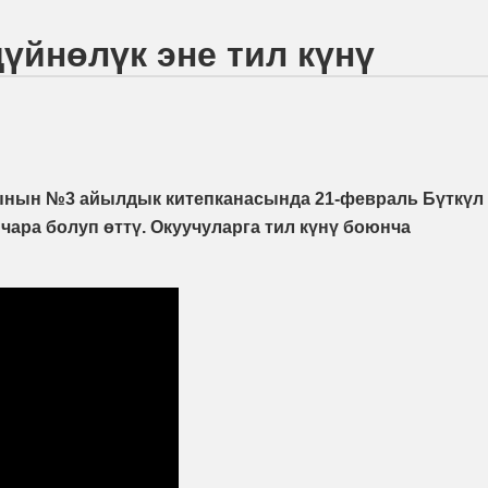
үйнөлүк эне тил күнү
ынын №3 айылдык китепканасында 21-февраль Бүткүл
 чара болуп өттү. Окуучуларга тил күнү боюнча