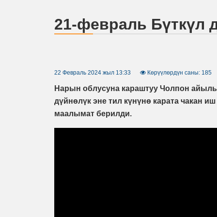
21-февраль Бүткүл д
22 Февраль 2024 жыл 13:33
Көрүүлөрдүн саны: 185
Нарын облусуна караштуу Чолпон айыл
дүйнөлүк эне тил күнүнө карата чакан иш
маалымат берилди.