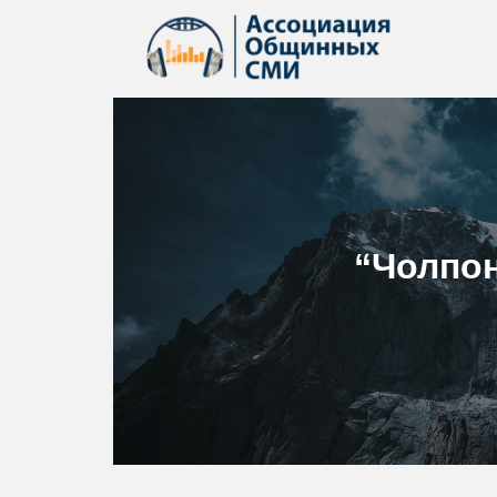
“Чолпо