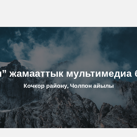
н” жамааттык мультимедиа 
Кочкор району, Чолпон айылы