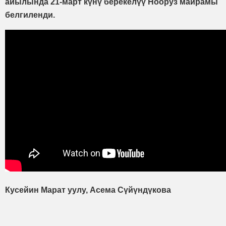
айылында 21-март күнү берекелүү Нооруз майрамы
белгиленди.
Кусейин Марат уулу, Асема Сүйүндүкова