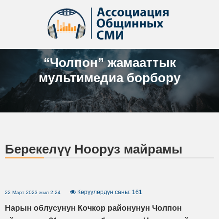
“Чолпон” жамааттык
мультимедиа борбору
Берекелүү Нооруз майрамы
Көрүүлөрдүн саны: 161
22 Март 2023 жыл 2:24
Нарын облусунун Кочкор районунун Чолпон