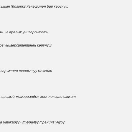
сынын Жогорку Кеңешинен бир көрүнүш
о» Эл аралык университети
ов университетинен көрүнүш
лар менен таанышуу мезгили
тарыхый-мемориалдык комплексине саякат
 башкаруу» тууралуу тренинг учуру