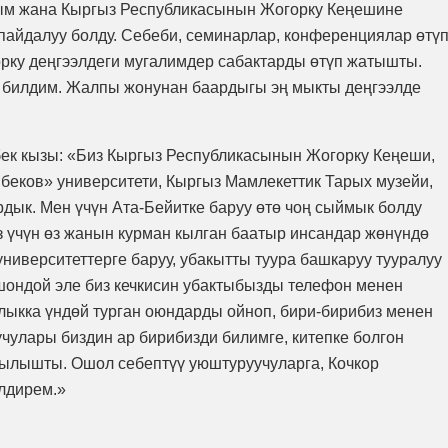
тым жана Кыргыз Республикасынын Жогорку Кеңешине
ө пайдалуу болду. Себеби, семинарлар, конференциялар өтү
орку деңгээлдеги мугалимдер сабактарды өтүп жатышты.
 билдим. Жалпы жонунан баардыгы эң мыкты деңгээлде
бек кызы: «Биз Кыргыз Республикасынын Жогорку Кеңеши,
беков» университети, Кыргыз Мамлекеттик Тарых музейи,
рдык. Мен үчүн Ата-Бейитке баруу өтө чоң сыймык болду
 үчүн өз жанын курман кылган баатыр инсандар жөнүндө
ниверситеттерге баруу, убакытты туура башкаруу тууралуу
Ошондой эле биз кечкисин убактыбызды телефон менен
йлыкка үндөй турган оюндарды ойноп, бири-бирибиз менен
чулары биздин ар бирибизди билимге, китепке болгон
кылышты. Ошол себептүү уюштуруучуларга, Кочкор
лдирем.»