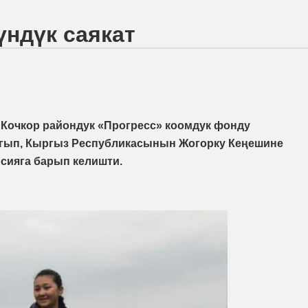
үндүк саякат
 Кочкор райондук «Прогресс» коомдук фонду
ыгып, Кыргыз Республикасынын Жогорку Кеңешине
рсияга барып келишти.