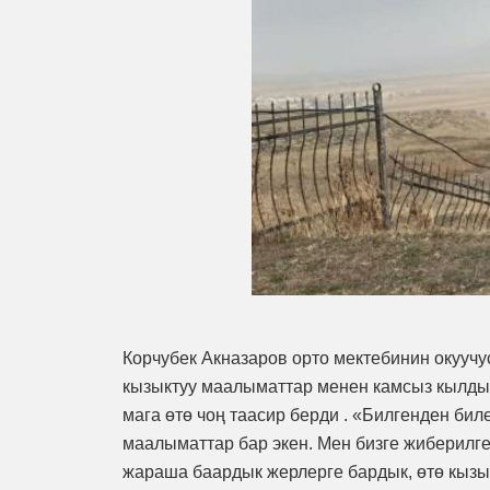
Корчубек Акназаров орто мектебинин окуучу
кызыктуу маалыматтар менен камсыз кылды
мага өтө чоң таасир берди . «Билгенден бил
маалыматтар бар экен. Мен бизге жиберилг
жараша баардык жерлерге бардык, өтө кызы