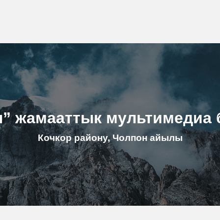
н” жамааттык мультимедиа 
Кочкор району, Чолпон айылы