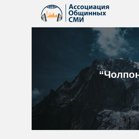
“Чолпо