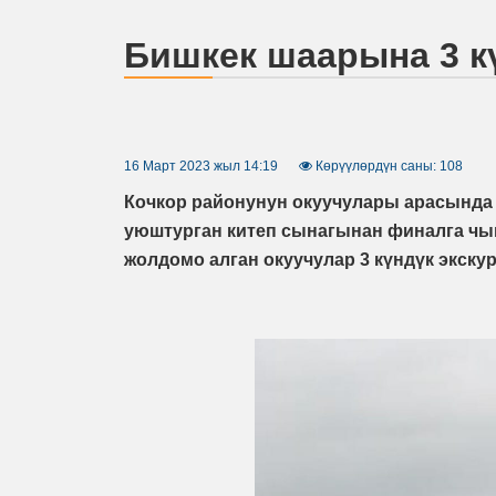
Бишкек шаарына 3 к
16 Март 2023 жыл 14:19
Көрүүлөрдүн саны: 108
Кочкор районунун окуучулары арасында
уюштурган китеп сынагынан финалга ч
жолдомо алган окуучулар 3 күндүк экску