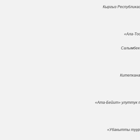
Кыргыз Республика
«Ала-То
Салымбек
Китепкана
«Ата-Бейит» улуттук 
«Убакытты туура