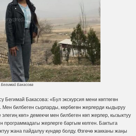
Бегимай Бакасова
су Бегимай Бакасова: «Бул экскурсия мени көптөгөн
. Мен билбеген сырларды, көрбөгөн жерлерди кыдыруу
е элегиң көп» демекчи мен билбеген көп жерлер, кызыктуу
ен программадагы жерлерге баргым келген. Бактыга
ктуу жана пайдалуу күндөр болду. Өзгөчө жакканы жаңы