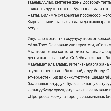
таанышуулар, көптөгөн жаңы досторду тап
саякат кылуу өтө жакты. Бул сынак мага өт
жатты. Билимге сугарылган профессор, жог
Кыргыз элинин тарыхын дагы да жакшыраак
өттү.»
Ушул эле мектептин окуучусу Бермет Кенже
«Ала-Тоо» Эл аралык университети, «Салым
Ата-Бейит жана көптөгөн китепканаларга ба
десем жаңылышпайм. Себеби ал жерден биз
маалымат ала алдык. Китепканаларга жана у
өтүлгөн тренингдер бизге пайдалуу болду. 
өткөрбөстөн, бизди ой-жүгүртүүгө, шамдага
баарлашып отурдук. Бул сынактын уюштуруу
кызыгуубузду өркүндөтүп жакшы саамалык 
«Прогресс» коомуна терең ыраазычылык би