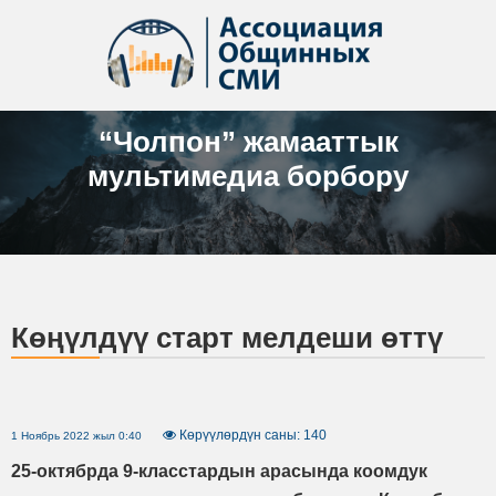
“Чолпон” жамааттык
мультимедиа борбору
Көңүлдүү старт мелдеши өттү
Көрүүлөрдүн саны: 140
1 Ноябрь 2022 жыл 0:40
25-октябрда 9-класстардын арасында коомдук