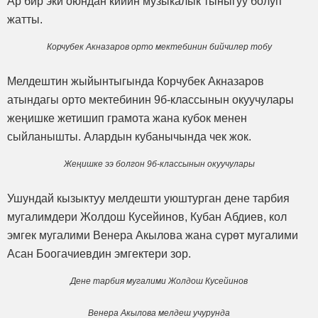
Ар бир эки оюндан кийин музыкалык тыныгуу болуп
жатты.
Корчубек Акназаров орто мектебинин бийчилер тобу
Мелдештин жыйынтыгында Корчубек Акназаров
атындагы орто мектебинин 9б-классынын окуучулары
жеңишке жетишип грамота жана кубок менен
сыйланышты. Алардын кубанычында чек жок.
Жеңишке ээ болгон 9б-классынын окуучулары
Ушундай кызыктуу мелдешти уюштурган дене тарбия
мугалимдери Жолдош Кусейинов, Кубан Абдиев, кол
эмгек мугалими Венера Акылова жана сүрөт мугалими
Асан Боогачиевдин эмгектери зор.
Дене тарбия мугалими Жолдош Кусейинов
Венера Акылова мелдеш учурунда