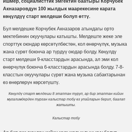
ишмер, социалисттик эмгектин баатыры Корчубек
Акназаровдун 100 жылдык маарекесине карата
көңүлдүү старт мелдеши болуп өттү.
Бул мелдешке Корчубек Акназаров атындагы орто
мектебинин окуучулары катышты. Мелдеште жеке эле
спорттук оюндар көрсөтүлбөстөн, кол өнөрчүлүк, музыка
жана сүрөт боюнча ар түрдүү оюдар болду. Көңүлдү
старт мелдеши 9-класстардын арасында, ал эми кол
өнөрчүлүк боюнча 6-класстардын арасында болду. 7-8-
класстын окуучулары сүрөт жана музыка сабактарынан
өз өнөрлөрүн көрсөтүштү.
Көңүлдү старт мелдеши 8 этаптан туруп, ар бир этаптан кийин
мугалимдерден турган калыстар тобу өз упайларын берип, баалап
жатышты.
Калыстар тобу