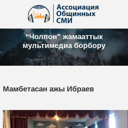
“Чолпон” жамааттык
мультимедиа борбору
Мамбетасан ажы Ибраев