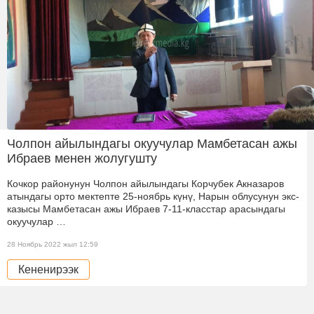
Чолпон айылындагы окуучулар Мамбетасан ажы
Ибраев менен жолугушту
Кочкор районунун Чолпон айылындагы Корчубек Акназаров
атындагы орто мектепте 25-ноябрь күнү, Нарын облусунун экс-
казысы Мамбетасан ажы Ибраев 7-11-класстар арасындагы
окуучулар …
28 Ноябрь 2022 жыл 12:59
Кененирээк