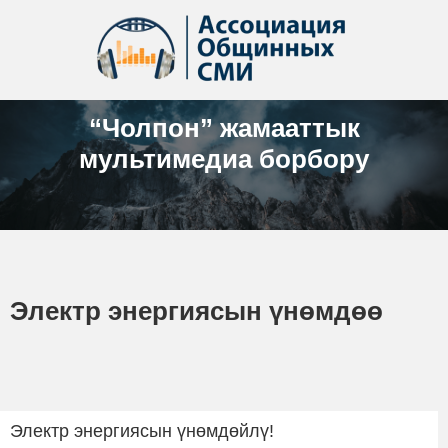
“Чолпон” жамааттык
мультимедиа борбору
Электр энергиясын үнөмдөө
Электр энергиясын үнөмдөйлү!