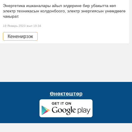
Энергетика ишканалары айыл элдерине бир убакытта көп
электр техникасын колдонбоого, электр энергиясын үнөмдөөгө
чакырат.
19 Январь 2023 жыл 19:34
Кененирээк
Өнөктөштөр